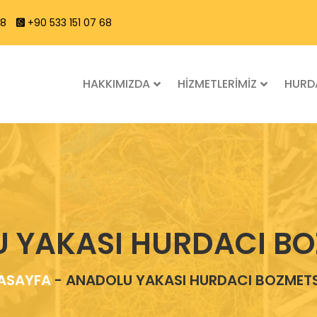
68
+90 533 151 07 68
HAKKIMIZDA
HİZMETLERİMİZ
HURDA
 YAKASI HURDACI B
ASAYFA
-
ANADOLU YAKASI HURDACI BOZMET