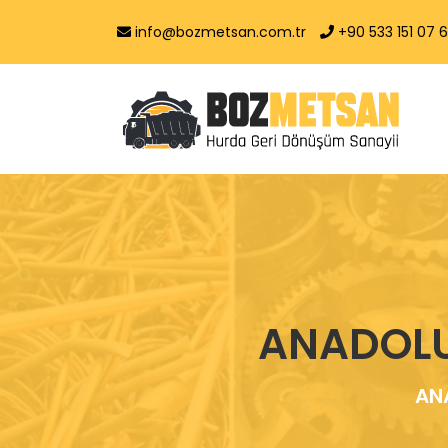
info@bozmetsan.com.tr
+90 533 151 07 
ANADOLU
AN