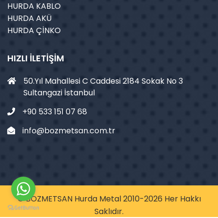
HURDA KABLO
HURDA AKÜ
HURDA ÇİNKO
HIZLI İLETIŞIM
50.Yıl Mahallesi C Caddesi 2184 Sokak No 3
Sultangazi İstanbul
+90 533 151 07 68
info@bozmetsan.com.tr
© BOZMETSAN Hurda Metal 2010-2026 Her Hakkı
Saklıdır.